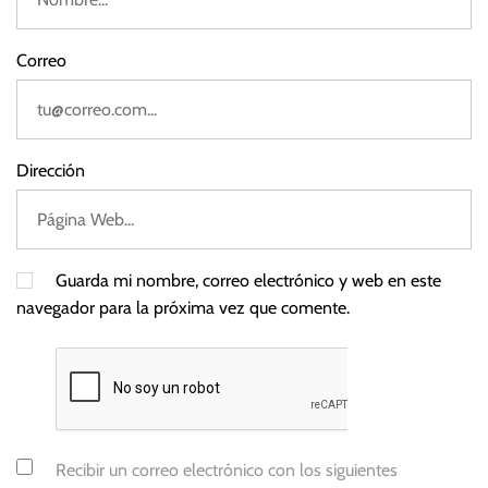
,
U
Correo
n
i
ó
n
Dirección
E
u
r
o
Guarda mi nombre, correo electrónico y web en este
p
navegador para la próxima vez que comente.
e
a
Recibir un correo electrónico con los siguientes