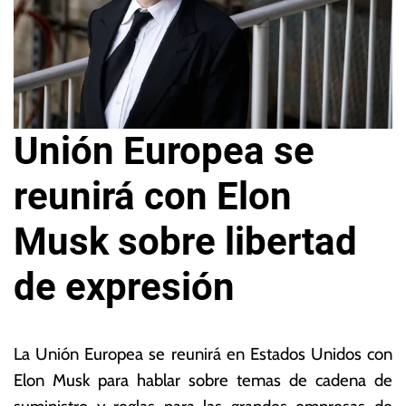
Unión Europea se
reunirá con Elon
Musk sobre libertad
de expresión
9
L
d
a
La Unión Europea se reunirá en Estados Unidos con
e
s
Elon Musk para hablar sobre temas de cadena de
m
N