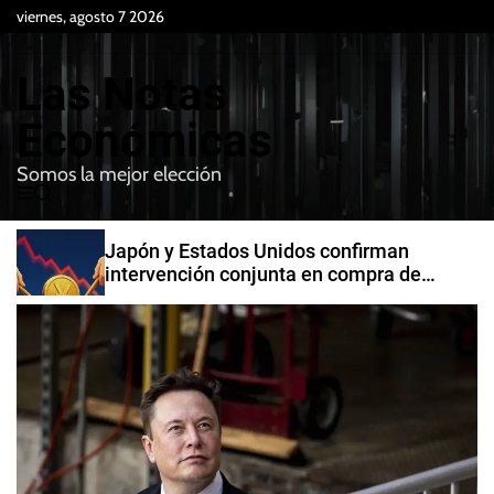
S
viernes, agosto 7 2026
k
i
Las Notas
p
t
Económicas
o
Somos la mejor elección
c
M
B
o
e
u
n
n
s
Japón y Estados Unidos confirman
t
u
c
intervención conjunta en compra de
e
a
yenes
r
n
t