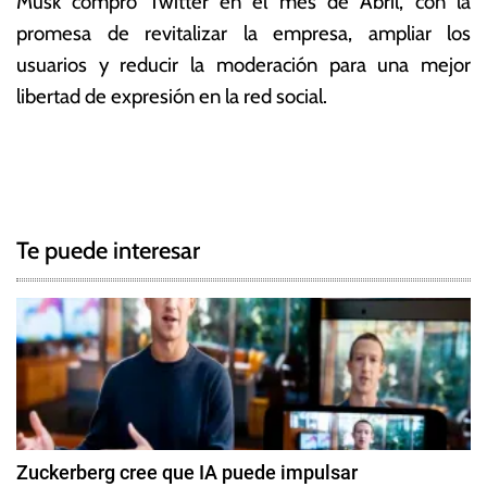
Musk compró Twitter en el mes de Abril, con la
promesa de revitalizar la empresa, ampliar los
usuarios y reducir la moderación para una mejor
libertad de expresión en la red social.
T
N
a
g
a
g
Te puede interesar
e
v
d
e
E
l
g
o
n
a
M
c
u
Zuckerberg cree que IA puede impulsar
s