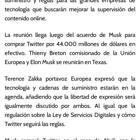
suministro y reglas para las grandes empresas de
a
o
y
ta
tecnología que buscarán mejorar la supervisión del
o
s
contenido online.
d
E
e
c
La reunión llega luego del acuerdo de Musk para
2
o
0
n
comprar Twitter por 44.000 millones de dólares en
2
ó
efectivo. Thierry Breton comisionado de la Unión
2
m
Europea y Elon Musk se reunirán en Texas.
ic
a
s
Terence Zakka portavoz Europea expresó que la
tecnología y cadenas de suministro estarán en la
agenda, añadiendo que la libertad de expresión será
igualmente discutido por ambos. Al igual que la
regulación sobre la Ley de Servicios Digitales y cómo
Twitter seguirá las reglas.