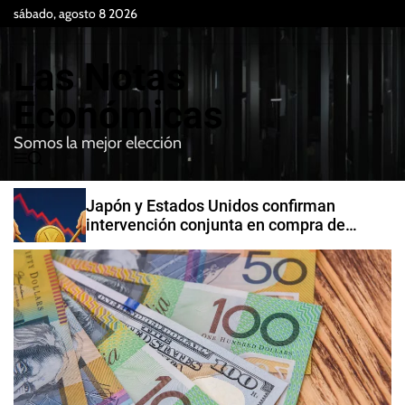
S
sábado, agosto 8 2026
k
i
Las Notas
p
t
Económicas
o
Somos la mejor elección
c
M
B
o
e
u
n
n
s
Japón y Estados Unidos confirman
t
u
c
intervención conjunta en compra de
e
a
yenes
r
n
t