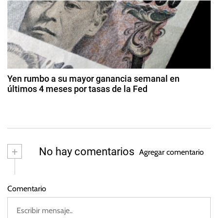
n
0
2
t
d
e
6
e
r
r
m
o
ar
,
a
z
D
o
d
i
d
Yen rumbo a su mayor ganancia semanal en
v
e
últimos 4 meses por tasas de la Fed
a
2
i
2
0
s
9
s
2
a
d
3
s
e
ju
,
+
No hay comentarios
Agregar comentario
li
D
o
ó
d
l
Comentario
e
a
2
r
0