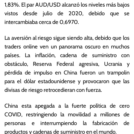
1,83%. El par
AUD/USD
alcanzó los niveles más bajos
m
o
a
ta
vistos desde julio de 2020, debido que se
y
s
intercambiaba cerca de 0,6970.
o
E
d
c
La aversión al riesgo sigue siendo alta, debido que los
e
o
2
n
traders online ven un panorama oscuro en muchos
0
ó
países. La inflación, cadena de suministro con
2
m
obstáculo, Reserva Federal agresiva, Ucrania y
2
ic
a
pérdida de impulso en China fueron un trampolin
s
para el
dólar estadounidense
y provocaron que las
divisas de riesgo retrocedieran con fuerza.
China esta apegada a la fuerte política de cero
COVID, restringiendo la movilidad a millones de
personas e interrumpiendo la fabricación de
productos y cadenas de suministro en el mundo.