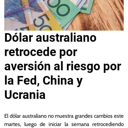
Dólar australiano
retrocede por
aversión al riesgo por
la Fed, China y
Ucrania
1
L
0
a
El dólar australiano no muestra grandes cambios este
d
s
martes, luego de iniciar la semana retrocediendo
e
N