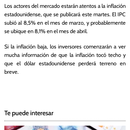
Los actores del mercado estarán atentos a la inflación
estadounidense, que se publicará este martes.
El IPC
subió al 8,5% en el mes de marzo, y probablemente
se ubique en 8,1% en el mes de abril.
Si la inflación baja, los inversores comenzarán a ver
mucha información de que la inflación tocó techo y
que el dólar estadounidense perderá terreno en
breve.
T
N
a
g
a
g
Te puede interesar
e
v
d