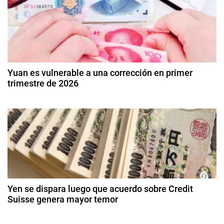
e
A
u
g
s
t
a
r
c
a
Yuan es vulnerable a una corrección en primer
l
trimestre de 2026
i
i
9
a
ó
d
,
e
c
n
e
h
n
d
i
e
n
r
e
a
o
d
,
Yen se dispara luego que acuerdo sobre Credit
e
e
Suisse genera mayor temor
D
2
i
n
2
0