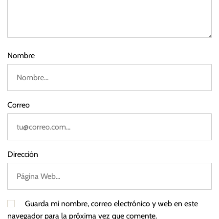
,
2
F
2
o
r
e
Nombre
x
Correo
Dirección
Guarda mi nombre, correo electrónico y web en este
navegador para la próxima vez que comente.