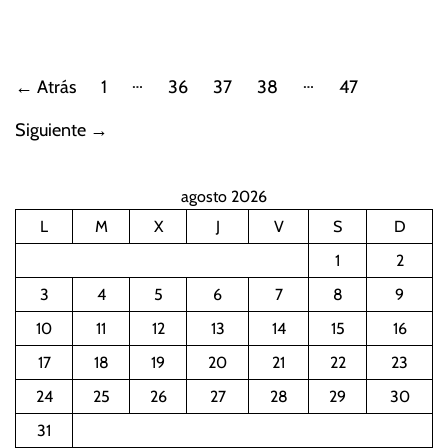
P
…
…
←
Atrás
1
36
37
38
47
a
Siguiente
→
g
agosto 2026
i
L
M
X
J
V
S
D
n
1
2
a
3
4
5
6
7
8
9
10
11
12
13
14
15
16
c
17
18
19
20
21
22
23
i
24
25
26
27
28
29
30
ó
31