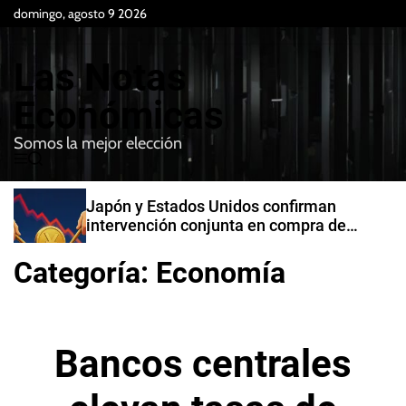
S
domingo, agosto 9 2026
k
i
Las Notas
p
t
Económicas
o
Somos la mejor elección
c
M
B
o
e
u
n
n
s
Japón y Estados Unidos confirman
t
u
c
intervención conjunta en compra de
e
a
yenes
r
n
Categoría:
Economía
t
Bancos centrales