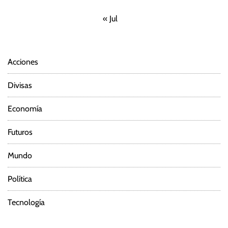
n
« Jul
d
e
Acciones
e
Divisas
n
Economía
t
Futuros
r
Mundo
a
Política
d
a
Tecnología
s