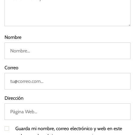
G
2
u
3
s
t
a
Nombre
v
o
P
e
Correo
t
r
o
Dirección
Guarda mi nombre, correo electrónico y web en este