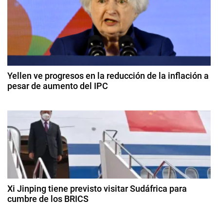
e
D
i
g
a
l
a
o
c
g
Yellen ve progresos en la reducción de la inflación a
o
pesar de aumento del IPC
i
C
1
u
ó
4
b
d
a
n
e
,
f
d
E
e
L
b
e
N
r
e
,
Xi Jinping tiene previsto visitar Sudáfrica para
e
r
cumbre de los BRICS
G
o
u
n
1