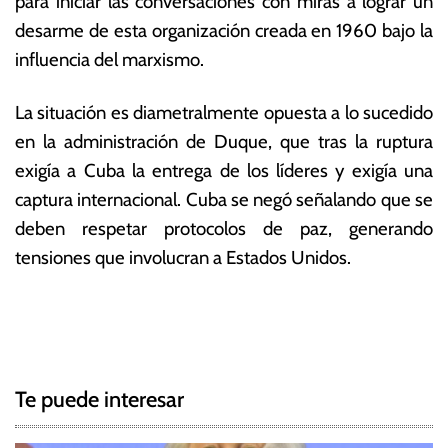
para iniciar las conversaciones con miras a lograr un
desarme de esta organización creada en 1960 bajo la
influencia del marxismo.
La situación es diametralmente opuesta a lo sucedido
en la administración de Duque, que tras la ruptura
exigía a Cuba la entrega de los líderes y exigía una
captura internacional. Cuba se negó señalando que se
deben respetar protocolos de paz, generando
tensiones que involucran a Estados Unidos.
T
N
a
g
a
g
Te puede interesar
e
v
d