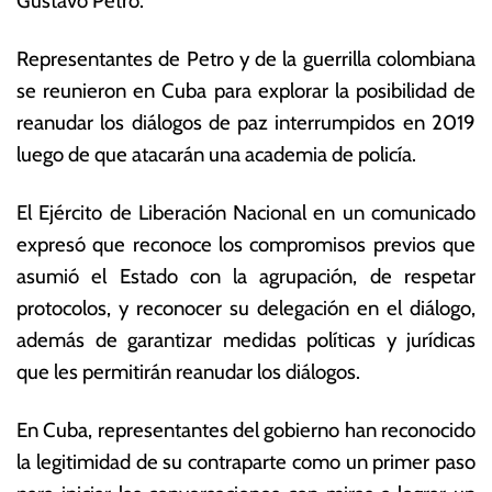
Gustavo Petro.
o
s
s
E
Representantes de Petro y de la guerrilla colombiana
t
c
se reunieron en Cuba para explorar la posibilidad de
o
o
d
n
reanudar los diálogos de paz interrumpidos en 2019
e
ó
luego de que atacarán una academia de policía.
2
m
0
ic
El Ejército de Liberación Nacional en un comunicado
2
a
2
s
expresó que reconoce los compromisos previos que
asumió el Estado con la agrupación, de respetar
protocolos, y reconocer su delegación en el diálogo,
además de garantizar medidas políticas y jurídicas
que les permitirán reanudar los diálogos.
En Cuba, representantes del gobierno han reconocido
la legitimidad de su contraparte como un primer paso