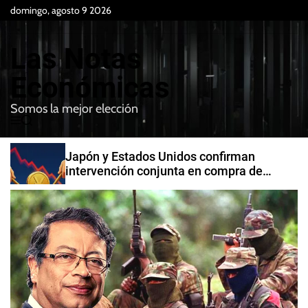
S
domingo, agosto 9 2026
k
i
Las Notas
p
t
Económicas
o
Somos la mejor elección
c
M
B
o
e
u
n
n
s
Japón y Estados Unidos confirman
t
u
c
intervención conjunta en compra de
e
a
yenes
r
n
t