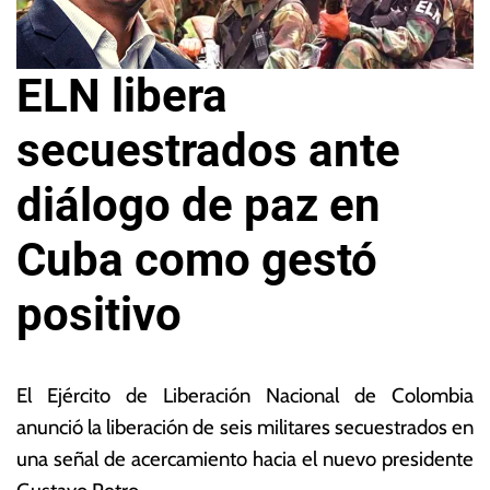
ELN libera
secuestrados ante
diálogo de paz en
Cuba como gestó
positivo
1
L
8
a
El Ejército de Liberación Nacional de Colombia
d
s
anunció la liberación de seis militares secuestrados en
e
N
una señal de acercamiento hacia el nuevo presidente
a
o
g
ta