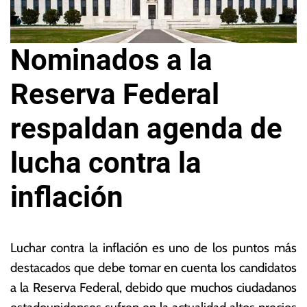
Nominados a la
Reserva Federal
respaldan agenda de
lucha contra la
inflación
3
L
d
a
Luchar contra la inflación es uno de los puntos más
e
s
destacados que debe tomar en cuenta los candidatos
f
N
a la Reserva Federal, debido que muchos ciudadanos
e
o
b
ta