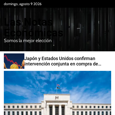
S
domingo, agosto 9 2026
k
i
Las Notas
p
t
Económicas
o
Somos la mejor elección
c
M
B
o
e
u
n
n
s
Japón y Estados Unidos confirman
t
u
c
intervención conjunta en compra de
e
a
yenes
r
n
t