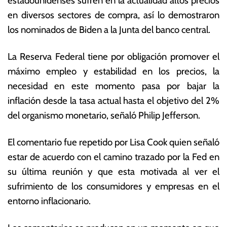
estadounidenses sufren en la actualidad altos precios
r
s
en diversos sectores de compra, así lo demostraron
e
E
los nominados de Biden a la Junta del banco central.
r
c
o
o
d
n
La Reserva Federal tiene por obligación promover el
e
ó
máximo empleo y estabilidad en los precios, la
2
m
necesidad en este momento pasa por bajar la
0
ic
2
a
inflación desde la tasa actual hasta el objetivo del 2%
2
s
del organismo monetario, señaló Philip Jefferson.
El comentario fue repetido por Lisa Cook quien señaló
estar de acuerdo con el camino trazado por la Fed en
su última reunión y que esta motivada al ver el
sufrimiento de los consumidores y empresas en el
entorno inflacionario.