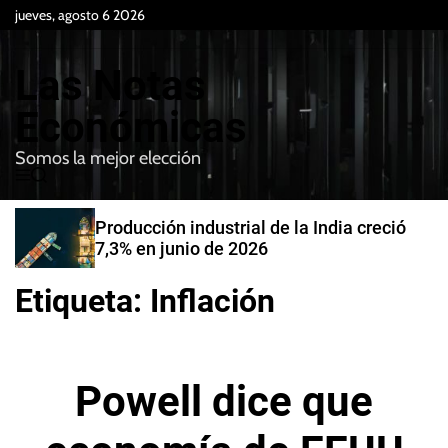
S
jueves, agosto 6 2026
k
i
Las Notas
p
t
Económicas
o
Somos la mejor elección
c
M
B
o
e
u
n
n
s
Producción industrial de la India creció
t
u
c
7,3% en junio de 2026
e
a
r
n
Etiqueta:
Inflación
t
Powell dice que