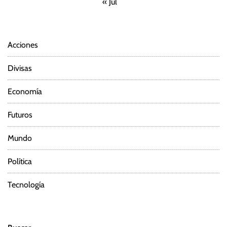
« Jul
d
e
Acciones
e
Divisas
n
Economía
t
Futuros
r
Mundo
a
Política
d
a
Tecnología
s