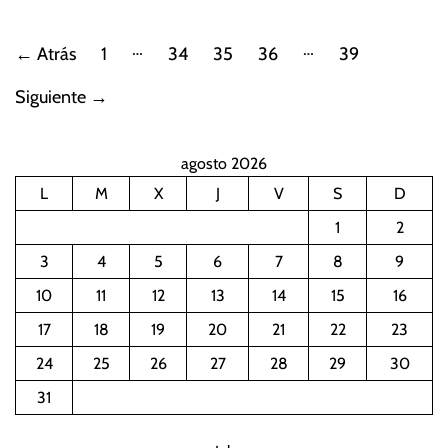
P
…
…
←
Atrás
1
34
35
36
39
a
Siguiente
→
g
agosto 2026
i
L
M
X
J
V
S
D
n
1
2
a
3
4
5
6
7
8
9
10
11
12
13
14
15
16
c
17
18
19
20
21
22
23
i
24
25
26
27
28
29
30
ó
31
n