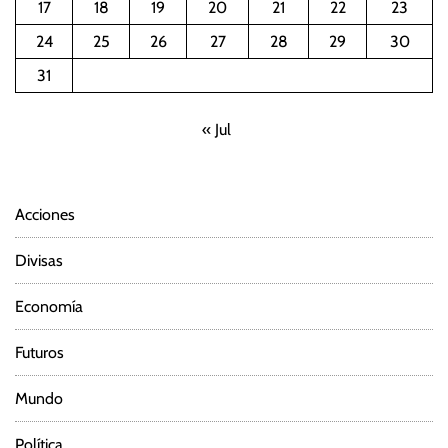
17
18
19
20
21
22
23
i
24
25
26
27
28
29
30
ó
31
n
« Jul
d
e
Acciones
e
Divisas
n
Economía
t
Futuros
r
Mundo
a
Política