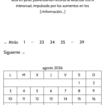
interanual, impulsada por los aumentos en los
[+Información…]
P
…
…
←
Atrás
1
33
34
35
39
a
Siguiente
→
g
agosto 2026
i
L
M
X
J
V
S
D
n
1
2
a
3
4
5
6
7
8
9
10
11
12
13
14
15
16
c