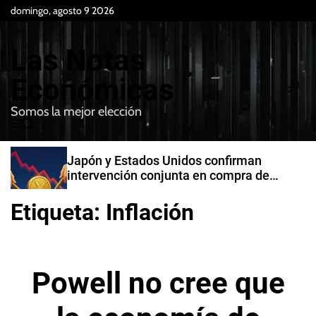
S
domingo, agosto 9 2026
k
i
Las Notas
p
t
Económicas
o
Somos la mejor elección
c
M
B
o
e
u
n
n
s
Japón y Estados Unidos confirman
t
u
c
intervención conjunta en compra de
e
a
yenes
r
n
Etiqueta:
Inflación
t
Powell no cree que