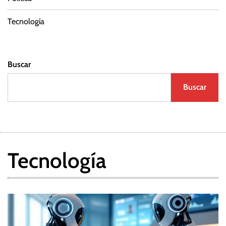
d
a
Tecnología
s
Buscar
Buscar
Tecnología