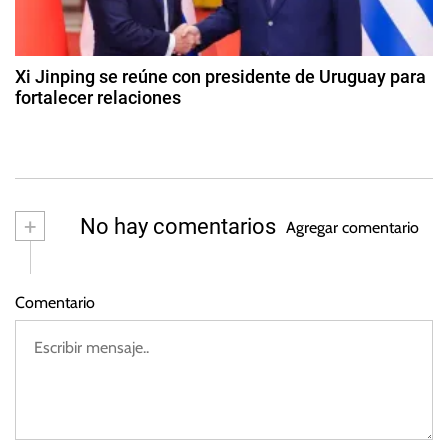
t
i
a
u
g
b
d
o
r
Xi Jinping se reúne con presidente de Uruguay para
P
e
fortalecer relaciones
a
d
a
2
e
z
2
s
2
d
0
e
2
n
+
No hay comentarios
3
Agregar comentario
o
vi
e
Comentario
m
br
e
d
e
2
0