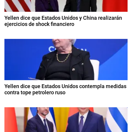
a
v
c
i
Yellen dice que Estados Unidos y China realizarán
a
ejercicios de shock financiero
i
,
8
P
ó
d
r
e
o
n
a
t
b
d
e
ril
s
d
e
t
e
2
a
Yellen dice que Estados Unidos contempla medidas
e
0
contra tope petrolero ruso
s
2
,
n
9
4
R
d
t
e
o
o
d
r
c
r