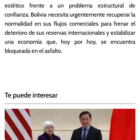
estético frente a un problema estructural de
confianza. Bolivia necesita urgentemente recuperar la
normalidad en sus flujos comerciales para frenar el
deterioro de sus reservas internacionales y estabilizar
una economía que, hoy por hoy, se encuentra
bloqueada en el asfalto.
T
N
a
g
a
g
Te puede interesar
e
v
d
e
B
o
g
l
i