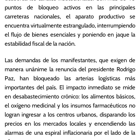
o
s
puntos de bloqueo activos en las principales
d
E
carreteras nacionales, el aparato productivo se
e
c
2
o
encuentra virtualmente estrangulado, interrumpiendo
0
n
el flujo de bienes esenciales y poniendo en jaque la
2
ó
estabilidad fiscal de la nación.
6
m
ic
a
Las demandas de los manifestantes, que exigen de
s
manera unánime la renuncia del presidente Rodrigo
Paz, han bloqueado las arterias logísticas más
importantes del país. El impacto inmediato se mide
en desabastecimiento crónico: los alimentos básicos,
el oxígeno medicinal y los insumos farmacéuticos no
logran ingresar a los centros urbanos, disparando los
precios en los mercados locales y encendiendo las
alarmas de una espiral inflacionaria por el lado de la