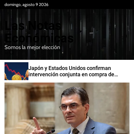
S
domingo, agosto 9 2026
k
i
Las Notas
p
t
Económicas
o
Somos la mejor elección
c
M
B
o
e
u
n
n
s
Japón y Estados Unidos confirman
t
u
c
intervención conjunta en compra de
e
a
yenes
r
n
t