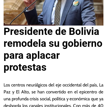
Presidente de Bolivia
remodela su gobierno
para aplacar
protestas
21
L
d
a
Los centros neurálgicos del eje occidental del país, La
e
s
Paz y El Alto, se han convertido en el epicentro de
m
N
una profunda crisis social, política y económica que ya
a
o
y
ta
desborda los canales institucionales. Con más de 40