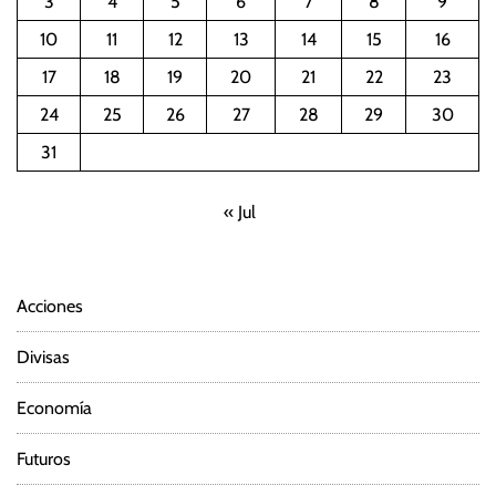
n
3
4
5
6
7
8
9
10
11
12
13
14
15
16
a
17
18
19
20
21
22
23
c
24
25
26
27
28
29
30
i
31
ó
« Jul
n
d
Acciones
e
Divisas
e
Economía
n
Futuros
t