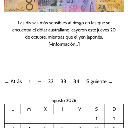
Las divisas más sensibles al riesgo en las que se
encuentra el dólar australiano, cayeron este jueves 20
de octubre, mientras que el yen japonés,
[+Información…]
P
…
←
Atrás
1
32
33
34
Siguiente
→
a
agosto 2026
g
L
M
X
J
V
S
D
i
1
2