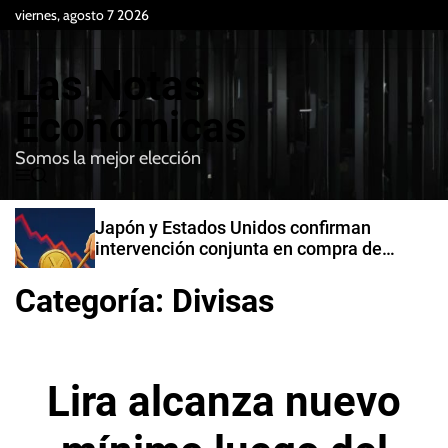
S
viernes, agosto 7 2026
k
i
Las Notas
p
t
Económicas
o
Somos la mejor elección
c
M
B
o
e
u
n
n
s
Japón y Estados Unidos confirman
t
u
c
intervención conjunta en compra de
e
a
yenes
r
n
Categoría:
Divisas
t
Lira alcanza nuevo